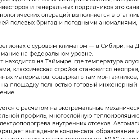
весторов и генеральных подрядчиков это озн
хнологических операций выполняется в отапл
цией полевых бригад и погодными аномалиями,
регионах с суровым климатом — в Сибири, на Д
имание на федеральном уровне.
находится на Таймыре, где температура опуск
ами, классическая стройка становится неопр
нных материалов, содержать там монтажников,
на площадку полностью готовый инженерный пр
ение.
уется с расчетом на экстремальные механическ
альной профиль, многослойную теплоизоляци
электроподогрева внутренних отсеков. Автома
ращает выпадение конденсата, образование и