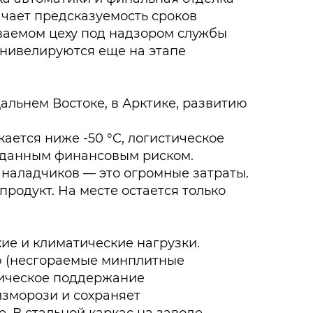
ачает предсказуемость сроков
иваемом цеху под надзором службы
 нивелируются еще на этапе
альнем Востоке, в Арктике, развитию
ается ниже -50 °C, логистическое
авданным финансовым риском.
 наладчиков — это огромные затраты.
одукт. На месте остается только
ие и климатические нагрузки.
ю (несгораемые минплитные
тическое поддержание
зморози и сохраняет