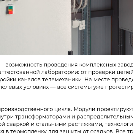
 — возможность проведения комплексных завод
 аттестованной лаборатории: от проверки цепе
тройки каналов телемеханики. На месте прове
 полевых условиях — все системы уже протест
производственного цикла. Модули проектируют
нутри трансформаторами и распределительным
й сваркой и стальными растяжками, технолог
ся в термопленку для защиты от осадков. Все 