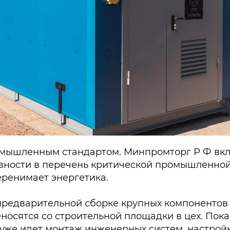
ромышленным стандартом. Минпромторг Р Ф вк
вности в перечень критической промышленной
еренимает энергетика.
предварительной сборке крупных компонентов 
осятся со строительной площадки в цех. Пока
е уже идет монтаж инженерных систем, настрой