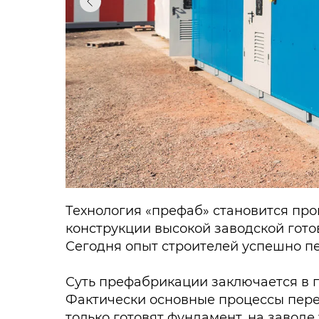
Технология «префаб» становится п
конструкции высокой заводской гото
Сегодня опыт строителей успешно п
Суть префабрикации заключается в 
Фактически основные процессы перен
только готовят фундамент, на завод