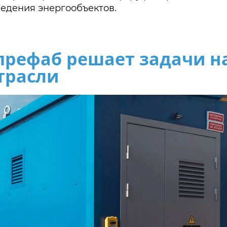
ведения энергообъектов.
префаб решает задачи 
трасли