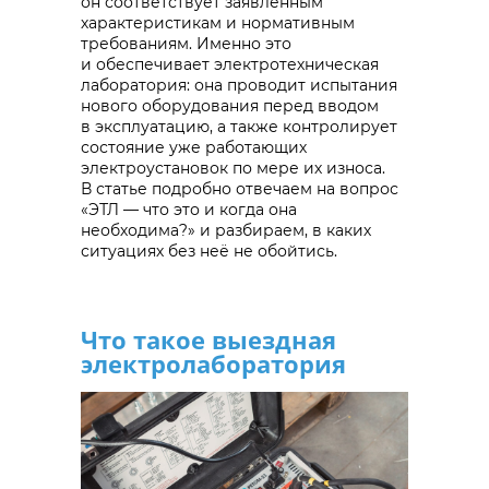
он соответствует заявленным
характеристикам и нормативным
требованиям. Именно это
и обеспечивает электротехническая
лаборатория: она проводит испытания
нового оборудования перед вводом
в эксплуатацию, а также контролирует
состояние уже работающих
электроустановок по мере их износа.
В статье подробно отвечаем на вопрос
«ЭТЛ — что это и когда она
необходима?» и разбираем, в каких
Что такое выездная
ситуациях без неё не обойтись.
электролаборатория и для
чего она нужна
Что такое выездная
электролаборатория